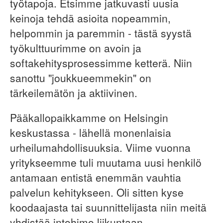
työtapoja. Etsimme jatkuvasti uusia
keinoja tehdä asioita nopeammin,
helpommin ja paremmin - tästä syystä
työkulttuurimme on avoin ja
softakehitysprosessimme ketterä. Niin
sanottu "joukkueemmekin" on
tärkeilemätön ja aktiivinen.
Pääkallopaikkamme on Helsingin
keskustassa - lähellä monenlaisia
urheilumahdollisuuksia. Viime vuonna
yritykseemme tuli muutama uusi henkilö
antamaan entistä enemmän vauhtia
palvelun kehitykseen. Oli sitten kyse
koodaajasta tai suunnittelijasta niin meitä
yhdistää intohimo liikuntaan.