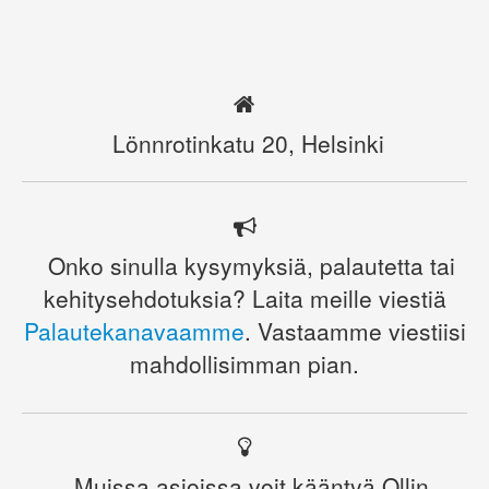
Lönnrotinkatu 20, Helsinki
Onko sinulla kysymyksiä, palautetta tai
kehitysehdotuksia? Laita meille viestiä
Palautekanavaamme
. Vastaamme viestiisi
mahdollisimman pian.
Muissa asioissa voit kääntyä Ollin