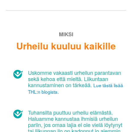
MIKSI
Urheilu kuuluu kaikille
Uskomme vakaasti urheilun parantavan
sekä kehoa että mieltä. Liikuntaan
kannustaminen on tärkeää.
Lue tästä lisää
.
THL:n blogista
Tuhansilta puuttuu urheilu elämästä.
Haluamme kannustaa ihmisiä urheilun
pariin, jos omaa lajia ei ole vielä löytynyt
tai liikunnan ilo on kadonnut jo aiemmin.