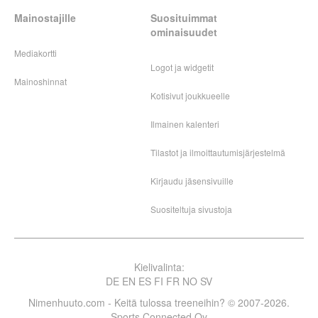
Mainostajille
Suosituimmat
ominaisuudet
Mediakortti
Logot ja widgetit
Mainoshinnat
Kotisivut joukkueelle
Ilmainen kalenteri
Tilastot ja ilmoittautumisjärjestelmä
Kirjaudu jäsensivuille
Suositeltuja sivustoja
Kielivalinta:
DE
EN
ES
FI
FR
NO
SV
Nimenhuuto.com - Keitä tulossa treeneihin? © 2007-2026.
Sports Connected Oy