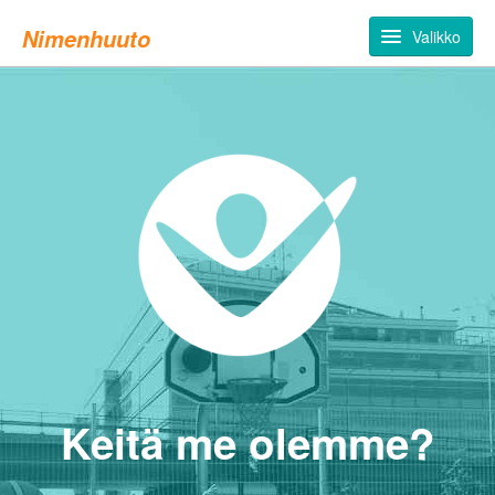
Nimenhuuto
Valikko
Hanki joukkuesivut
Esittely
FAQ
Hinnasto
Kirjaudu jäsensivuille
Keitä me olemme?